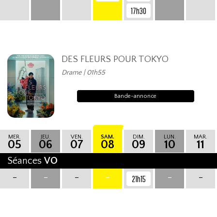
17h30
DES FLEURS POUR TOKYO
Drame | 01h55
Bande-annonce
MER.
JEU.
VEN.
SAM.
DIM.
LUN.
MAR.
05
06
07
08
09
10
11
Séances
VO
-
-
-
-
-
-
21h15