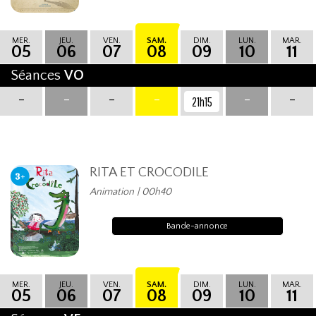
MER.
JEU.
VEN.
SAM.
DIM.
LUN.
MAR.
05
06
07
08
09
10
11
Séances
VO
-
-
-
-
-
-
21h15
RITA ET CROCODILE
Animation | 00h40
Bande-annonce
MER.
JEU.
VEN.
SAM.
DIM.
LUN.
MAR.
05
06
07
08
09
10
11