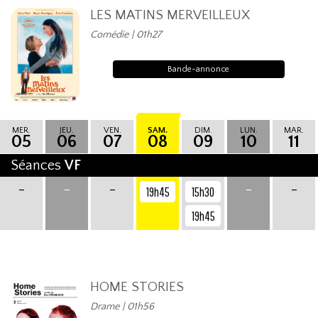
LES MATINS MERVEILLEUX
Comédie | 01h27
Bande-annonce
MER.
JEU.
VEN.
SAM.
DIM.
LUN.
MAR.
05
06
07
08
09
10
11
Séances
VF
-
-
-
-
-
19h45
15h30
19h45
HOME STORIES
Drame | 01h56