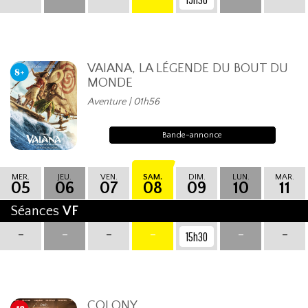
VAIANA, LA LÉGENDE DU BOUT DU
MONDE
Aventure | 01h56
Bande-annonce
MER.
JEU.
VEN.
SAM.
DIM.
LUN.
MAR.
05
06
07
08
09
10
11
Séances
VF
-
-
-
-
-
-
15h30
COLONY