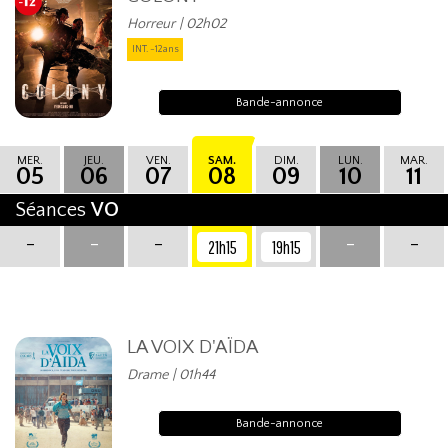
Horreur | 02h02
INT. -12ans
Bande-annonce
MER.
JEU.
VEN.
SAM.
DIM.
LUN.
MAR.
05
06
07
08
09
10
11
Séances
VO
-
-
-
-
-
21h15
19h15
LA VOIX D'AÏDA
Drame | 01h44
Bande-annonce