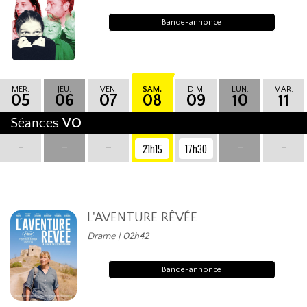
Bande-annonce
MER.
JEU.
VEN.
SAM.
DIM.
LUN.
MAR.
05
06
07
08
09
10
11
Séances
VO
-
-
-
-
-
21h15
17h30
L'AVENTURE RÊVÉE
Drame | 02h42
Bande-annonce