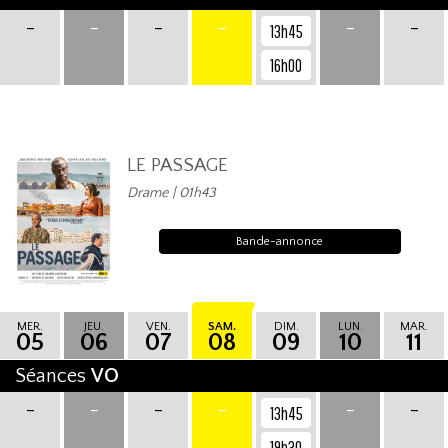
-
-
-
-
-
-
13h45
16h00
LE PASSAGE
Drame | 01h43
Bande-annonce
MER.
JEU.
VEN.
SAM.
DIM.
LUN.
MAR.
05
06
07
08
09
10
11
Séances
VO
-
-
-
-
-
-
13h45
19h30