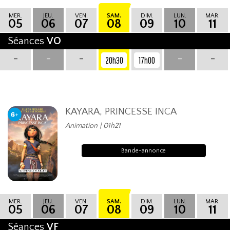
MER.
JEU.
VEN.
SAM.
DIM.
LUN.
MAR.
05
06
07
08
09
10
11
Séances
VO
-
-
-
-
-
20h30
17h00
KAYARA, PRINCESSE INCA
Animation | 01h21
Bande-annonce
MER.
JEU.
VEN.
SAM.
DIM.
LUN.
MAR.
05
06
07
08
09
10
11
Séances
VF