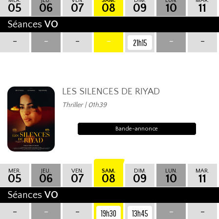
MER.
JEU.
VEN.
SAM.
DIM.
LUN.
MAR.
05
06
07
08
09
10
11
Séances
VO
-
-
-
-
-
-
21h15
LES SILENCES DE RIYAD
Thriller | 01h39
Bande-annonce
MER.
JEU.
VEN.
SAM.
DIM.
LUN.
MAR.
05
06
07
08
09
10
11
Séances
VO
-
-
-
-
-
19h30
13h45