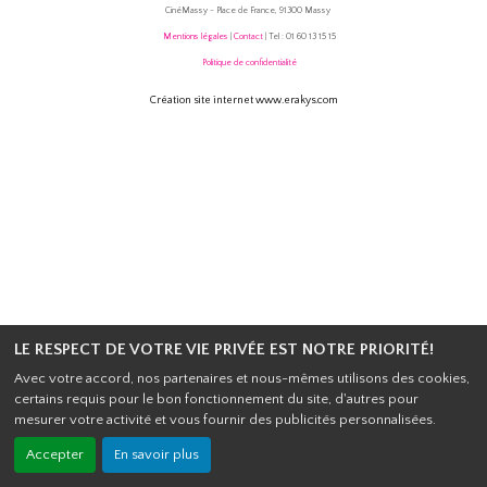
CinéMassy - Place de France, 91300 Massy
Mentions légales
|
Contact
| Tel : 01 60 13 15 15
Politique de confidentialité
Création site internet www.erakys.com
LE RESPECT DE VOTRE VIE PRIVÉE EST NOTRE PRIORITÉ!
Avec votre accord, nos partenaires et nous-mêmes utilisons des cookies,
certains requis pour le bon fonctionnement du site, d'autres pour
mesurer votre activité et vous fournir des publicités personnalisées.
Accepter
En savoir plus