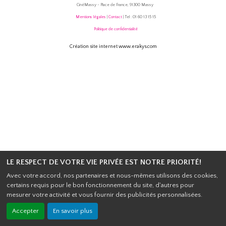
CinéMassy - Place de France, 91300 Massy
Mentions légales
|
Contact
| Tel : 01 60 13 15 15
Politique de confidentialité
Création site internet www.erakys.com
LE RESPECT DE VOTRE VIE PRIVÉE EST NOTRE PRIORITÉ!
Avec votre accord, nos partenaires et nous-mêmes utilisons des cookies,
certains requis pour le bon fonctionnement du site, d'autres pour
mesurer votre activité et vous fournir des publicités personnalisées.
Accepter
En savoir plus