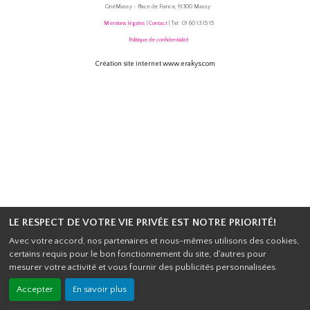
CinéMassy - Place de France, 91300 Massy
Mentions légales
|
Contact
| Tel : 01 60 13 15 15
Politique de confidentialité
Création site internet www.erakys.com
LE RESPECT DE VOTRE VIE PRIVÉE EST NOTRE PRIORITÉ!
Avec votre accord, nos partenaires et nous-mêmes utilisons des cookies,
certains requis pour le bon fonctionnement du site, d'autres pour
mesurer votre activité et vous fournir des publicités personnalisées.
Accepter
En savoir plus