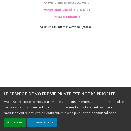
CinéMassy - Place de France, 91300 Massy
Mentions légales
|
Contact
| Tel : 01 60 13 15 15
Politique de confidentialité
Création site internet www.erakys.com
LE RESPECT DE VOTRE VIE PRIVÉE EST NOTRE PRIORITÉ!
Avec votre accord, nos partenaires et nous-mêmes utilisons des cookies,
certains requis pour le bon fonctionnement du site, d'autres pour
mesurer votre activité et vous fournir des publicités personnalisées.
Accepter
En savoir plus