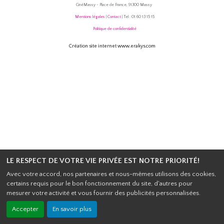
CinéMassy - Place de France, 91300 Massy
Mentions légales
|
Contact
| Tel : 01 60 13 15 15
Politique de confidentialité
Création site internet www.erakys.com
LE RESPECT DE VOTRE VIE PRIVÉE EST NOTRE PRIORITÉ!
Avec votre accord, nos partenaires et nous-mêmes utilisons des cookies,
certains requis pour le bon fonctionnement du site, d'autres pour
mesurer votre activité et vous fournir des publicités personnalisées.
Accepter
En savoir plus