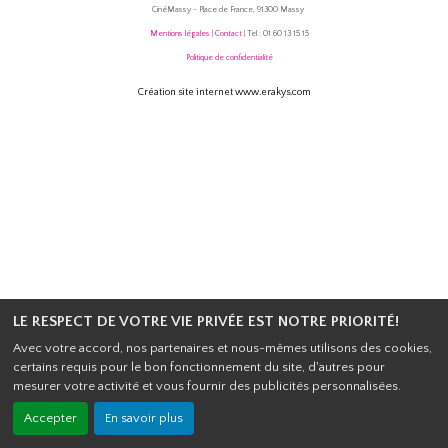
CinéMassy - Place de France, 91300 Massy
Mentions légales
|
Contact
| Tel : 01 60 13 15 15
Politique de confidentialité
Création site internet www.erakys.com
LE RESPECT DE VOTRE VIE PRIVÉE EST NOTRE PRIORITÉ!
Avec votre accord, nos partenaires et nous-mêmes utilisons des cookies,
certains requis pour le bon fonctionnement du site, d'autres pour
mesurer votre activité et vous fournir des publicités personnalisées.
Accepter
En savoir plus